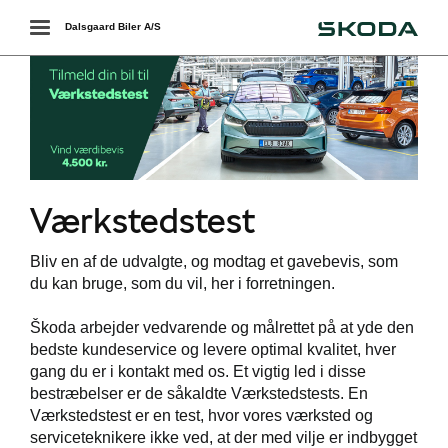
Škoda
Toggle
Dalsgaard Biler A/S
navigation
Værkstedstest
Bliv en af de udvalgte, og modtag et gavebevis, som
du kan bruge, som du vil, her i forretningen.
værkstedet
Škoda arbejder vedvarende og målrettet på at yde den
services
bedste kundeservice og levere optimal kvalitet, hver
gang du er i kontakt med os. Et vigtig led i disse
rvice = højere
bestræbelser er de såkaldte Værkstedstests. En
i
Værkstedstest er en test, hvor vores værksted og
serviceteknikere ikke ved, at der med vilje er indbygget
ct