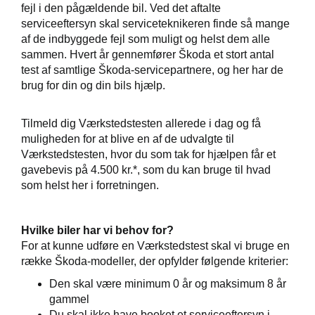
fejl i den pågældende bil. Ved det aftalte
serviceeftersyn skal serviceteknikeren finde så mange
 mindre slid
af de indbyggede fejl som muligt og helst dem alle
sammen. Hvert år gennemfører Škoda et stort antal
test af samtlige Škoda-servicepartnere, og her har de
brug for din og din bils hjælp.
de
de
Tilmeld dig Værkstedstesten allerede i dag og få
muligheden for at blive en af de udvalgte til
ementer
Værkstedstesten, hvor du som tak for hjælpen får et
gavebevis på 4.500 kr.*, som du kan bruge til hvad
t
som helst her i forretningen.
e 5+
Hvilke biler har vi behov for?
For at kunne udføre en Værkstedstest skal vi bruge en
række Škoda-modeller, der opfylder følgende kriterier:
jem
Den skal være minimum 0 år og maksimum 8 år
gammel
Du skal
ikke
have booket et serviceeftersyn i