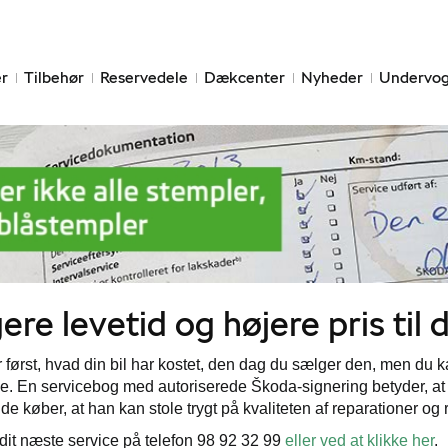
r
Tilbehør
Reservedele
Dækcenter
Nyheder
Undervog
re levetid og højere pris til 
først, hvad din bil har kostet, den dag du sælger den, men du 
e. En servicebog med autoriserede Škoda-signering betyder, at du 
 køber, at han kan stole trygt på kvaliteten af reparationer og r
il dit næste service på telefon 98 92 32 99
eller ved at klikke her
.