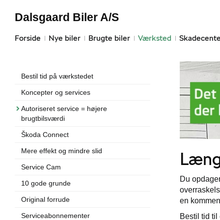
Dalsgaard Biler A/S
Forside
Nye biler
Brugte biler
Værksted
Skadecente
Bestil tid på værkstedet
Koncepter og services
Autoriseret service = højere
brugtbilsværdi
Škoda Connect
Mere effekt og mindre slid
Længe
Service Cam
Du opdager 
10 gode grunde
overraskels
Original forrude
en kommende
Serviceabonnementer
Bestil tid t