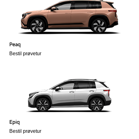
Peaq
Bestil prøvetur
Škoda
easing
Epiq
til hurtig
Bestil prøvetur