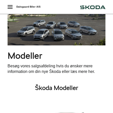
Škoda
Toggle
Dalsgaard Biler A/S
navigation
r
Modeller
Besøg vores salgsafdeling hvis du ønsker mere
information om din nye Škoda eller læs mere her.
Škoda Modeller
i