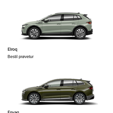
p
ler
Elroq
Bestil prøvetur
Enyaq