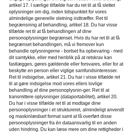
artikel 17. I særlige tilfælde har du ret til at få slettet
oplysninger om dig, inden tidspunktet for vores
almindelige generelle sletning indtræffer. Ret til
begrænsning af behandling, artikel 18. Du har visse
tilfælde ret til at få behandlingen af dine
personoplysninger begrænset. Hvis du har ret til at få
begrænset behandlingen, må vi fremover kun
behandle oplysningerne - bortset fra opbevaring - med
dit samtykke, eller med henblik på at retskrav kan
fastlægges, gøres gældende eller forsvares, eller for at
beskytte en person eller vigtige samfundsinteresser.
Ret til indsigelse, artikel 21. Du har i visse tilfælde ret
til at gøre indsigelse mod vores ellers lovlige
behandling af dine personoplysnin-ger. Ret til at
transmittere oplysninger (dataportabilitet), artikel 20.
Du har i visse tilfælde ret til at modtage dine
personoplysninger i et struktureret, almindeligt anvendt
og maskinlæsbart format samt at få overført disse
personoplysninger fra én dataansvarlig til en anden
uden hindring. Du kan læse mere om dine rettigheder i