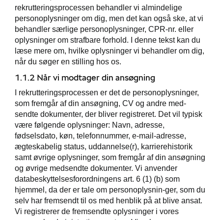
rekrutteringsprocessen behandler vi almindelige
personoplysninger om dig, men det kan også ske, at vi
behandler særlige personoplysninger, CPR-nr. eller
oplysninger om strafbare forhold. I denne tekst kan du
læse mere om, hvilke oplysninger vi behandler om dig,
andling
når du søger en stilling hos os.
1.1.2 Når vi modtager din ansøgning
I rekrutteringsprocessen er det de personoplysninger,
som fremgår af din ansøgning, CV og andre med-
ysning til
sendte dokumenter, der bliver registreret. Det vil typisk
være følgende oplysninger: Navn, adresse,
fødselsdato, køn, telefonnummer, e-mail-adresse,
ægteskabelig status, uddannelse(r), karrierehistorik
samt øvrige oplysninger, som fremgår af din ansøgning
og øvrige medsendte dokumenter. Vi anvender
databeskyttelsesforordningens art. 6 (1) (b) som
hjemmel, da der er tale om personoplysnin-ger, som du
selv har fremsendt til os med henblik på at blive ansat.
Vi registrerer de fremsendte oplysninger i vores