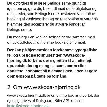
Du opfordres til at læse Betingelserne grundigt
igennem og gøre dig bekendt med de forpligtelser og
rettigheder, som Betingelserne beskriver. Ved online
booking af værkstedsbesøg og reservation af varer på
hjemmesiden accepterer du at være bundet af
andling
Betingelserne.
Du modtager en kopi af Betingelserne sammen med
en bekræftelse af din online booking pr. e-mail.
Der kan på hjemmesiden forekomme typografiske
fejl og upræcise formuleringer. www.skoda-
hjorring.dk forbeholder sig retten til at rette fejl,
upræcisheder og mangler, samt ændre eller
opdatere indholdet på hjemmesiden, uden at gøre
opmærksom på dette på forhånd.
ge
2. Om www.skoda-hjorring.dk
www.skoda-hjorring.dk er en online booking portal, der
ejes og drives af Dalsgaard Biler A/S, e-mail:
krste@skoda-hjorring.dk
.