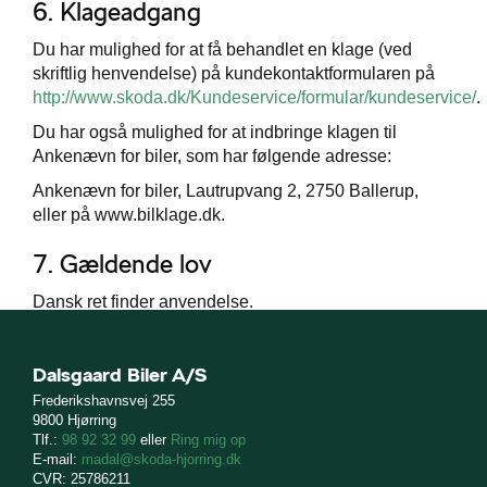
6. Klageadgang
Du har mulighed for at få behandlet en klage (ved
skriftlig henvendelse) på kundekontaktformularen på
http://www.skoda.dk/Kundeservice/formular/kundeservice/
.
Du har også mulighed for at indbringe klagen til
Ankenævn for biler, som har følgende adresse:
Ankenævn for biler, Lautrupvang 2, 2750 Ballerup,
eller på www.bilklage.dk.
7. Gældende lov
Dansk ret finder anvendelse.
Dalsgaard Biler A/S
Frederikshavnsvej 255
9800 Hjørring
Tlf.:
98 92 32 99
eller
Ring mig op
E-mail:
madal@skoda-hjorring.dk
CVR: 25786211