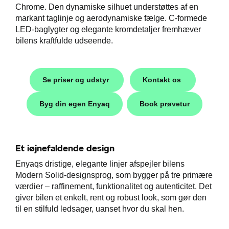
Chrome. Den dynamiske silhuet understøttes af en
markant taglinje og aerodynamiske fælge. C-formede
LED-baglygter og elegante kromdetaljer fremhæver
bilens kraftfulde udseende.
Se priser og udstyr
Kontakt os
Byg din egen Enyaq
Book prøvetur
Škoda
Et iøjnefaldende design
easing
Enyaqs dristige, elegante linjer afspejler bilens
Modern Solid-designsprog, som bygger på tre primære
værdier – raffinement, funktionalitet og autenticitet. Det
giver bilen et enkelt, rent og robust look, som gør den
til hurtig
til en stilfuld ledsager, uanset hvor du skal hen.