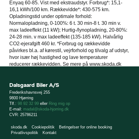
Enyaq 60-85. Vist med ekstraudstyr. Forbrug*: 15,1-
16,1 kWh/100 km. Rækkevidde*: 430-575 km.
Opladningstid under optimale forhold:
Normalopladning, 0-100%: 6 t. 30 min-8 t. 30 min v.
max ladeeffekt (11 kW); Hurtig-/lynopladning, 20-80%:
24-28 min. v max ladeeffekt (135-185 kW). Halvårlig
CO2-ejerafgift 460 kr. *Forbrug og rækkevidde
påvirkes bl.a. af kørestil, vejrforhold og tilvalg af udstyr,
hvor især høj hastighed og lave temperaturer
reducerer rækkevidden. Se mere på www.skoda.dk
Dalsgaard Biler A/S
Frederikshavnsvej 255
9800 Hjørring
Tlf.:
98 92 32 99
eller
Ring mig op
E-mail:
madal@skoda-hjorring.dk
CVR: 25786211
skoda.dk
Cookiepolitik
Betingelser for online booking
Privatlivspolitik
Kontakt