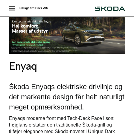
Škoda
Toggle
Dalsgaard Biler A/S
navigation
r
Enyaq
Škoda Enyaqs elektriske drivlinje og
det markante design får helt naturligt
meget opmærksomhed.
Enyaqs moderne front med Tech-Deck Face i sort
i
højglans erstatter den traditionelle Škoda-grill og
tilføjer elegance med Škoda-navnet i Unique Dark