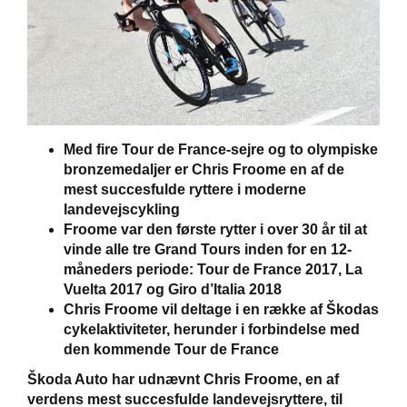
Škoda Danmarks
Med fire Tour de France-sejre og to olympiske
bronzemedaljer er Chris Froome en af de
mest succesfulde ryttere i moderne
andling
landevejscykling
Froome var den første rytter i over 30 år til at
vinde alle tre Grand Tours inden for en 12-
måneders periode: Tour de France 2017, La
Vuelta 2017 og Giro d’Italia 2018
Chris Froome vil deltage i en række af Škodas
cykelaktiviteter, herunder i forbindelse med
den kommende Tour de France
Škoda Auto har udnævnt Chris Froome, en af
verdens mest succesfulde landevejsryttere, til