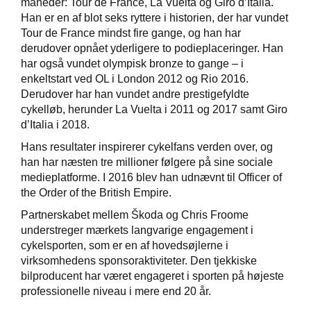
måneder: Tour de France, La Vuelta og Giro d’Italia.
Han er en af blot seks ryttere i historien, der har vundet
Tour de France mindst fire gange, og han har
derudover opnået yderligere to podieplaceringer. Han
har også vundet olympisk bronze to gange – i
enkeltstart ved OL i London 2012 og Rio 2016.
Derudover har han vundet andre prestigefyldte
cykelløb, herunder La Vuelta i 2011 og 2017 samt Giro
d’Italia i 2018.
Hans resultater inspirerer cykelfans verden over, og
han har næsten tre millioner følgere på sine sociale
medieplatforme. I 2016 blev han udnævnt til Officer of
the Order of the British Empire.
Partnerskabet mellem Škoda og Chris Froome
understreger mærkets langvarige engagement i
cykelsporten, som er en af hovedsøjlerne i
virksomhedens sponsoraktiviteter. Den tjekkiske
bilproducent har været engageret i sporten på højeste
professionelle niveau i mere end 20 år.