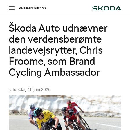
Škoda
Toggle
Dalsgaard Biler A/S
navigation
Škoda Auto udnævner
den verdensberømte
landevejsrytter, Chris
Froome, som Brand
Cycling Ambassador
torsdag 18 juni 2026