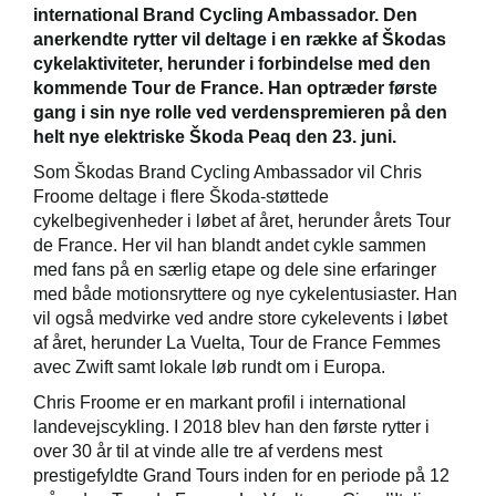
international Brand Cycling Ambassador. Den
anerkendte rytter vil deltage i en række af Škodas
cykelaktiviteter, herunder i forbindelse med den
kommende Tour de France. Han optræder første
gang i sin nye rolle ved verdenspremieren på den
helt nye elektriske Škoda Peaq den 23. juni.
Som Škodas Brand Cycling Ambassador vil Chris
Froome deltage i flere Škoda-støttede
cykelbegivenheder i løbet af året, herunder årets Tour
de France. Her vil han blandt andet cykle sammen
med fans på en særlig etape og dele sine erfaringer
med både motionsryttere og nye cykelentusiaster. Han
vil også medvirke ved andre store cykelevents i løbet
af året, herunder La Vuelta, Tour de France Femmes
avec Zwift samt lokale løb rundt om i Europa.
Chris Froome er en markant profil i international
landevejscykling. I 2018 blev han den første rytter i
over 30 år til at vinde alle tre af verdens mest
prestigefyldte Grand Tours inden for en periode på 12